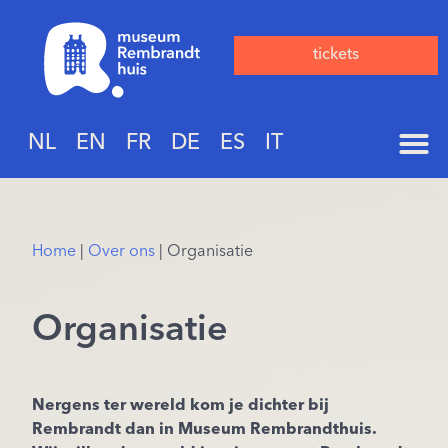
tickets
NL
EN
FR
DE
ES
IT
Home
|
Over ons
|
Organisatie
Organisatie
Nergens ter wereld kom je dichter bij
Rembrandt dan in Museum Rembrandthuis.