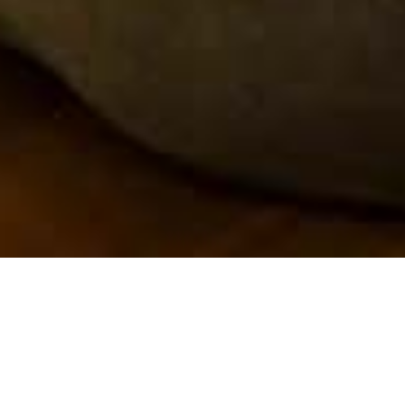
Museum Rembrandthuis
Jodenbreestraat 4
Amsterdam
museum@rembrandthuis.nl