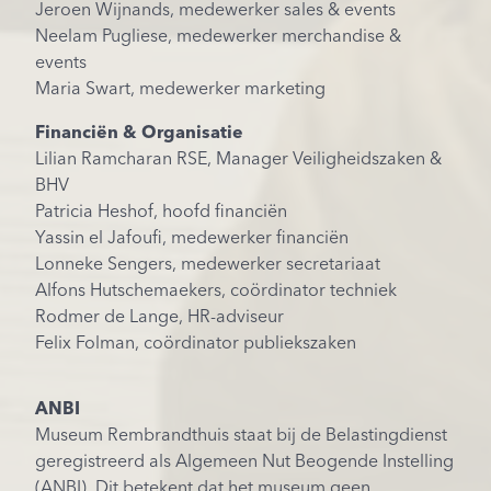
Jeroen Wijnands, medewerker sales & events
Neelam Pugliese, medewerker
merchandise &
events
Maria Swart, medewerker marketing
Financiën & Organisatie
Lilian Ramcharan RSE, Manager Veiligheidszaken &
BHV
Patricia Heshof, hoofd financiën
Yassin el Jafoufi, medewerker f
inanciën
Lonneke Sengers, medewerker secretariaat
Alfons Hutschemaekers, coördinator techniek
Rodmer de Lange, HR-adviseur
Felix Folman, coördinator publiekszaken
ANBI
Museum Rembrandthuis staat bij de Belastingdienst
geregistreerd als Algemeen Nut Beogende Instelling
(ANBI). Dit betekent dat het museum geen