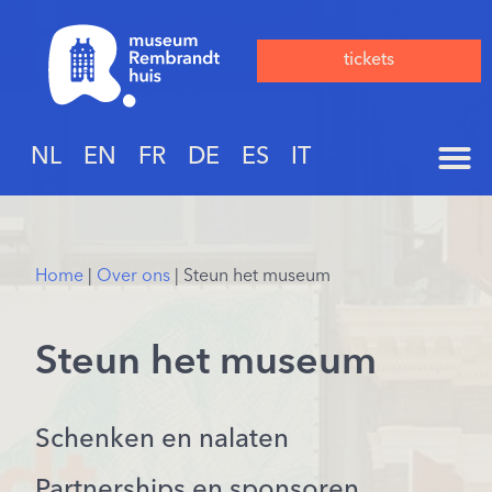
tickets
NL
EN
FR
DE
ES
IT
Home
|
Over ons
|
Steun het museum
Steun het museum
Schenken en nalaten
Partnerships en sponsoren