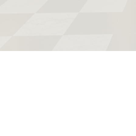
Museum Rembrandthuis
Jodenbreestraat 4
museum@rembra
Amsterdam
+31 20 520 040