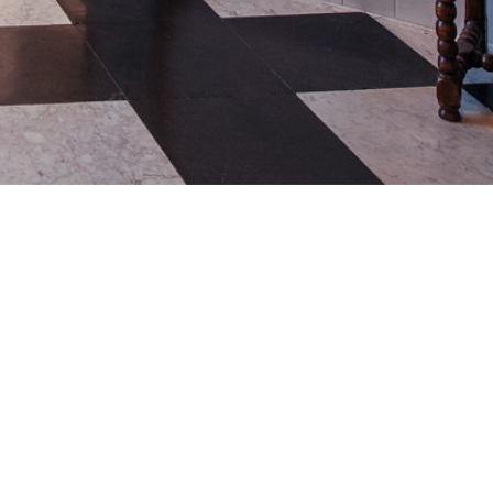
nieuwsbrief
privacy
&
cookies