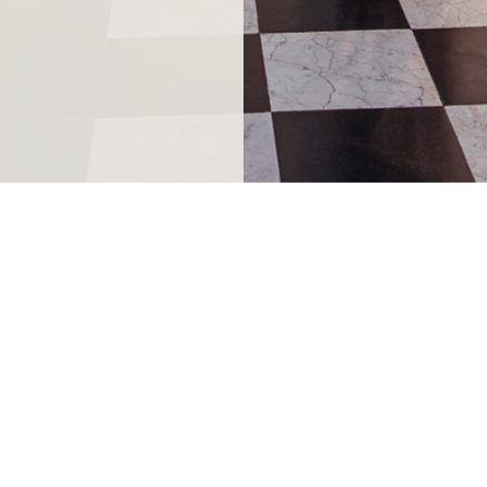
ndthuis.nl
dagelijks geopend vanaf 10.00 uur
0
m.u.v. Koningsdag en 25 december