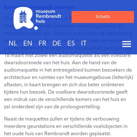
Een multi-zintuiglijk museum
tickets
26 augustus 2019
Rick Smink
927 Reacties
Museum Rembrandthuis wil een meer toegankelijk en
inclusief museum zijn. Daarom is er tijdens de verbouwing
hard gewerkt om de toegankelijk voor mensen met een
NL
EN
FR
DE
ES
IT
visuele beperking te vergroten. Het museum heropent op
18 maart met zowel een audiomaquette als een voelbare
dwarsdoorsnede van het huis. Aan de hand van de
audiomaquette in het entreegebied kunnen bezoekers de
architectuur en ruimtes van het museumgebouw (letterlijk)
aftasten, in kaart brengen en zich dus beter oriënteren
tijdens hun bezoek. De voelbare dwarsdoorsnede geeft
een indruk van de verschillende kamers van het huis en
zal onderdeel zijn van de proloogvertelling.
Naast de maquettes zullen er tijdens de verbouwing
meerdere geurstations en verschillende voelobjecten in
het oude huis van Rembrandt worden geplaatst.