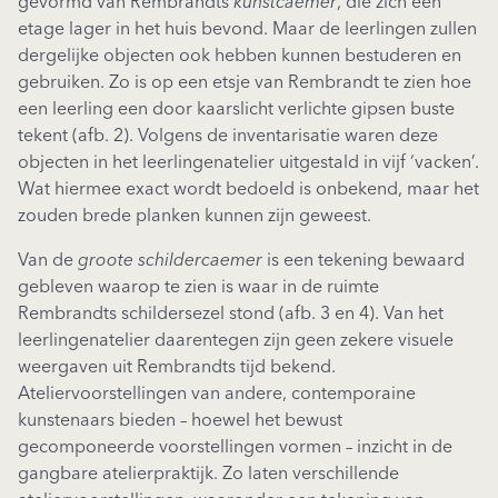
gevormd van Rembrandts
kunstcaemer
, die zich een
etage lager in het huis bevond. Maar de leerlingen zullen
dergelijke objecten ook hebben kunnen bestuderen en
gebruiken. Zo is op een etsje van Rembrandt te zien hoe
een leerling een door kaarslicht verlichte gipsen buste
tekent (afb. 2). Volgens de inventarisatie waren deze
objecten in het leerlingenatelier uitgestald in vijf ‘vacken’.
Wat hiermee exact wordt bedoeld is onbekend, maar het
zouden brede planken kunnen zijn geweest.
Van de
groote schildercaemer
is een tekening bewaard
gebleven waarop te zien is waar in de ruimte
Rembrandts schildersezel stond (afb. 3 en 4). Van het
leerlingenatelier daarentegen zijn geen zekere visuele
weergaven uit Rembrandts tijd bekend.
Ateliervoorstellingen van andere, contemporaine
kunstenaars bieden – hoewel het bewust
gecomponeerde voorstellingen vormen – inzicht in de
gangbare atelierpraktijk. Zo laten verschillende