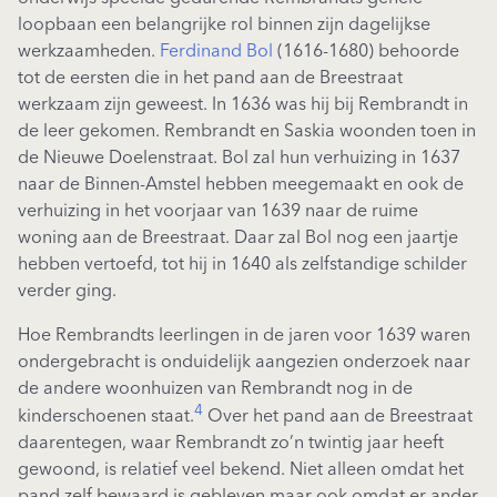
loopbaan een belangrijke rol binnen zijn dagelijkse
werkzaamheden.
Ferdinand Bol
(1616-1680) behoorde
tot de eersten die in het pand aan de Breestraat
werkzaam zijn geweest. In 1636 was hij bij Rembrandt in
de leer gekomen. Rembrandt en Saskia woonden toen in
de Nieuwe Doelenstraat. Bol zal hun verhuizing in 1637
naar de Binnen-Amstel hebben meegemaakt en ook de
verhuizing in het voorjaar van 1639 naar de ruime
woning aan de Breestraat. Daar zal Bol nog een jaartje
hebben vertoefd, tot hij in 1640 als zelfstandige schilder
verder ging.
Hoe Rembrandts leerlingen in de jaren voor 1639 waren
ondergebracht is onduidelijk aangezien onderzoek naar
de andere woonhuizen van Rembrandt nog in de
4
kinderschoenen staat.
Over het pand aan de Breestraat
daarentegen, waar Rembrandt zo’n twintig jaar heeft
gewoond, is relatief veel bekend. Niet alleen omdat het
pand zelf bewaard is gebleven maar ook omdat er ander