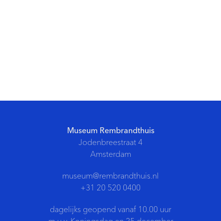
Museum Rembrandthuis
Jodenbreestraat 4
Amsterdam
museum@rembrandthuis.nl
+31 20 520 0400
dagelijks geopend vanaf 10.00 uur