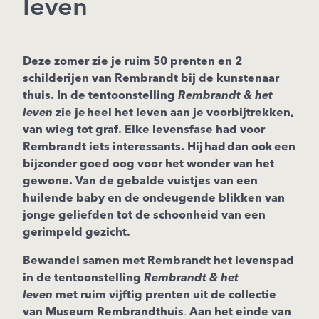
leven
Deze zomer zie je ruim 50 prenten en 2
schilderijen van Rembrandt bij de kunstenaar
thuis. In de tentoonstelling
Rembrandt & het
leven
zie je heel het leven aan je voorbijtrekken,
van wieg tot graf. Elke levensfase had voor
Rembrandt iets interessants. Hij had dan ook een
bijzonder goed oog voor het wonder van het
gewone. Van de gebalde vuistjes van een
huilende baby en de ondeugende blikken van
jonge geliefden tot de schoonheid van een
gerimpeld gezicht.
Bewandel samen met Rembrandt het levenspad
in de tentoonstelling
Rembrandt & het
leven
met ruim vijftig prenten uit de collectie
van Museum Rembrandthuis
.
Aan het einde van