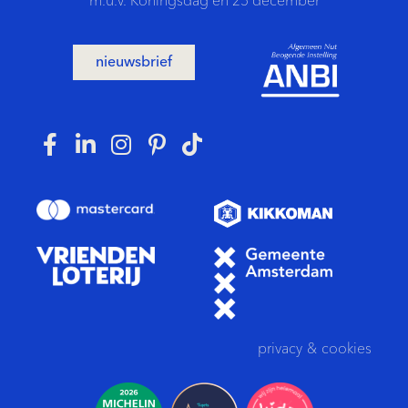
m.u.v. Koningsdag en 25 december
nieuwsbrief
privacy
&
cookies