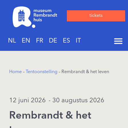
tickets
NL
EN
FR
DE
ES
IT
Home
–
Tentoonstelling
– Rembrandt & het leven
12 juni 2026
- 30 augustus 2026
Rembrandt & het