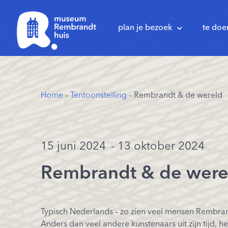
plan je bezoek
te doe
Home
–
Tentoonstelling
– Rembrandt & de wereld
15 juni 2024
- 13 oktober 2024
Rembrandt & de were
Typisch Nederlands – zo zien veel mensen Rembrand
Anders dan veel andere kunstenaars uit zijn tijd, 