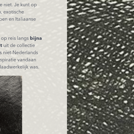
e niet. Je kunt op
n, exotische
en en Italiaanse
 op reis langs
bijna
dt
uit de collectie
s niet-Nederlands
nspiratie vandaan
daadwerkelijk was.