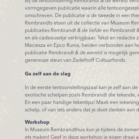
Bij de tentoonstelling
Rembrandt & de wereld
vers
vormgegeven publicatie waarin alle tentoongeste
omschreven. De publicatie is de tweede in een the
Rembrandts etsen uit de collectie van Museum Re
publicaties
Rembrandt & de liefde
en
Rembrandt &
en als cadeausetje verkrijgbaar. Tekst en redactie z
Maciesza en
Epco
Runia, beiden verbonden aan h
publicatie
Rembrandt & de wereld
is mogelijk gem
genereuze steun van Zadelhoff Cultuurfonds.
Ga zelf aan de slag
In de eerste tentoonstellingszaal kan je zelf aan de
exotische schelpen zoals Rembrandt die tekende, 
En een paar handige tekentips! Maak een tekenin
schelp, of van iets anders dat je doet denken aan 
Workshop
In Museum Rembrandthuis kun je tijdens de zomerv
ets maken! Geef in deze workshop je eigen draai a