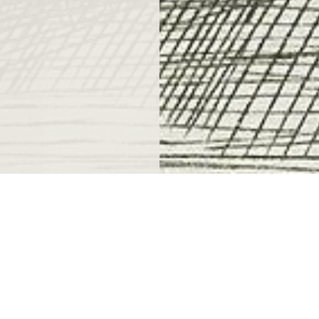
ndthuis.nl
dagelijks geopend vanaf 10.00 uur
0
m.u.v. Koningsdag en 25 december