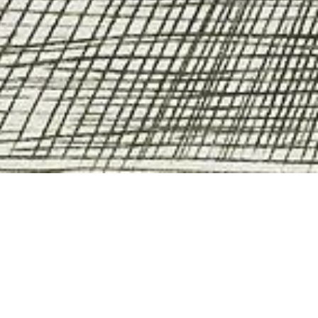
nieuwsbrief
privacy
&
cookies