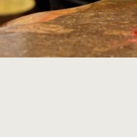
Museum Rembrandthuis
Jodenbreestraat 4
Amsterdam
museum@rembrandthuis.nl
+31 20 520 0400
dagelijks geopend vanaf 10.00 uur
m.u.v. Koningsdag en 25 december