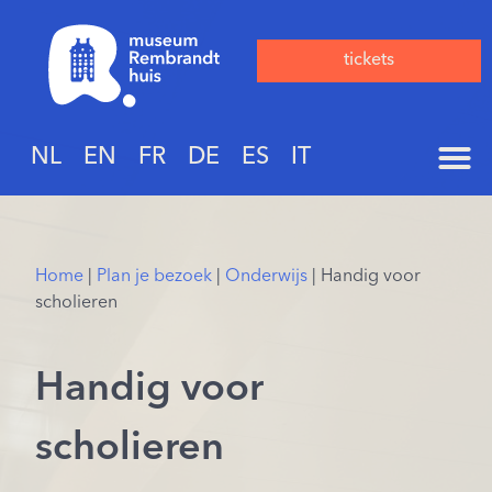
tickets
NL
EN
FR
DE
ES
IT
Home
|
Plan je bezoek
|
Onderwijs
|
Handig voor
scholieren
Handig voor
scholieren