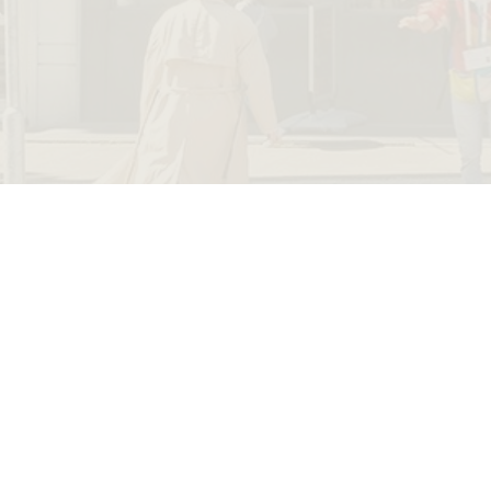
Museum Rembrandthuis
Jodenbreestraat 4
museum@rembra
Amsterdam
+31 20 520 040