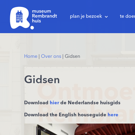
plan je bezoek
te doe
Home
|
Over ons
|
Gidsen
Gidsen
Download
hier
de Nederlandse huisgids
Download the English houseguide
here