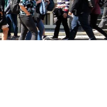
nieuwsbrief
privacy
&
cookies