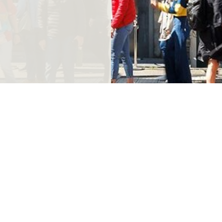
ndthuis.nl
dagelijks geopend vanaf 10.00 uur
0
m.u.v. Koningsdag en 25 december