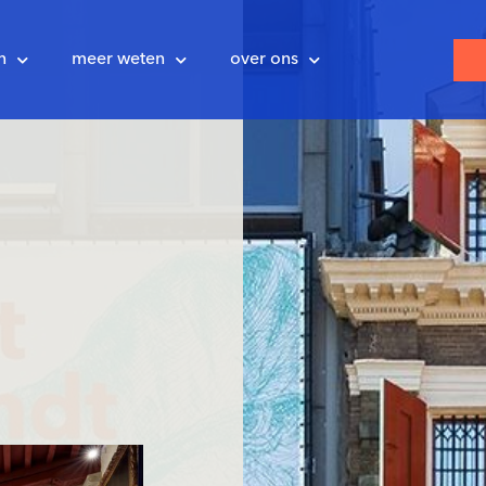
n
meer weten
over ons