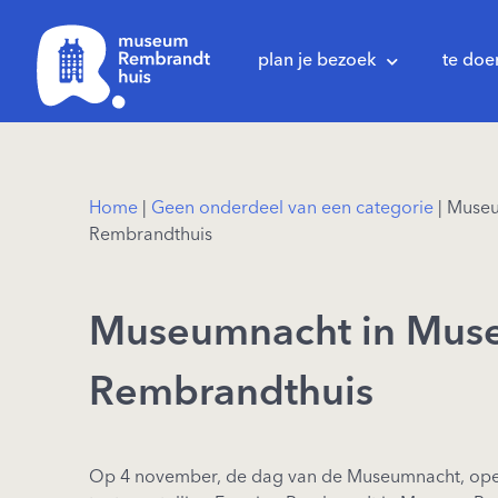
plan je bezoek
te doe
Home
|
Geen onderdeel van een categorie
|
Museu
Rembrandthuis
Museumnacht in Mus
Rembrandthuis
Op 4 november, de dag van de Museumnacht, ope