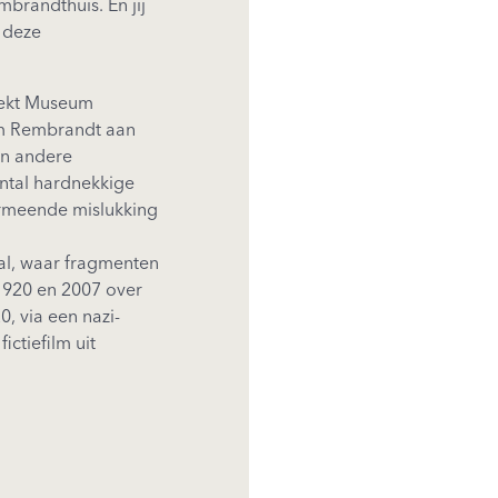
brandthuis. En jij
 deze
ekt Museum
m Rembrandt aan
en andere
ntal hardnekkige
rmeende mislukking
al, waar fragmenten
 1920 en 2007 over
, via een nazi-
ctiefilm uit