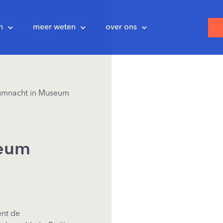
n
meer weten
over ons
mnacht in Museum
eum
nt de