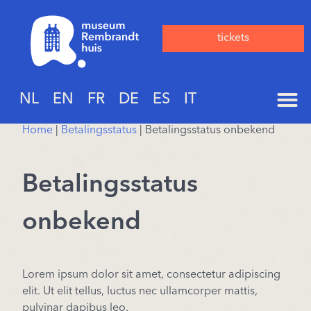
tickets
NL
EN
FR
DE
ES
IT
Home
|
Betalingsstatus
|
Betalingsstatus onbekend
Betalingsstatus
onbekend
Lorem ipsum dolor sit amet, consectetur adipiscing
elit. Ut elit tellus, luctus nec ullamcorper mattis,
pulvinar dapibus leo.