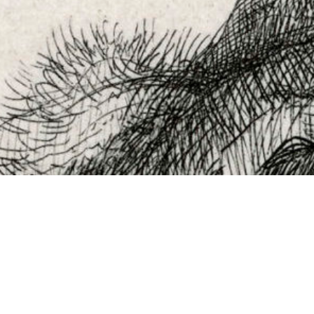
Museum Rembrandthuis
Jodenbreestraat 4
Amsterdam
museum@rembrandthuis.nl
+31 20 520 0400