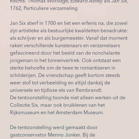
Rechts: Thomas Worlidge,
Edward Astley als Jan Six
,
1762, Particuliere verzameling
Jan Six stierf in 1700 en liet een erfenis na, die zowel
zijn artistieke als bestuurlijke kwaliteiten benadrukte:
als schrijver en als burgemeester. Vanaf dat moment
raken verschillende kunstenaars en verzamelaars
gefascineerd door het beeld van de nonchalante
jongeman in het binnenvertrek. Ook ontstaat een
sterke behoefte om de twee te romantiseren in
schilderijen. De vriendschap geeft kortom steeds
weer stof tot verbeelding en altijd dankzij de
universele en tijdloze ets van Rembrandt.
De tentoonstelling toonde niet alleen werken uit de
Collectie Six, maar ook bruiklenen van het
Rijksmuseum en het Amsterdam Museum.
De tentoonstelling werd gemaakt door
gastconservator Menno Jonker. Bij de