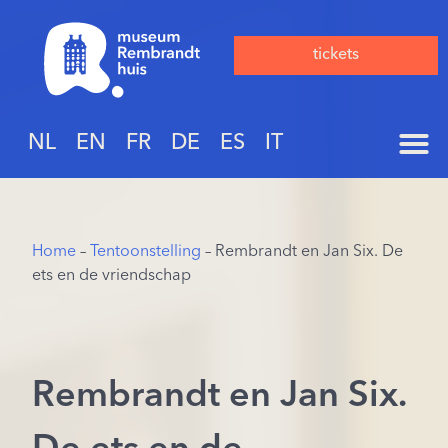
tickets
NL
EN
FR
DE
ES
IT
Home
–
Tentoonstelling
– Rembrandt en Jan Six. De
ets en de vriendschap
Rembrandt en Jan Six.