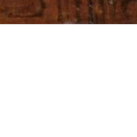
The Rembrandt House Museum
Jodenbreestraat 4
Amsterdam
museum@rembrandthuis.nl
+31 20 520 0400
open every day from 10 a.m
except King's Day and December 25th
newsletter