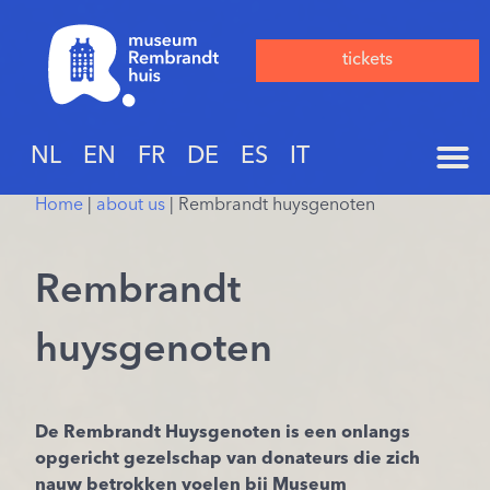
tickets
NL
EN
FR
DE
ES
IT
Home
|
about us
|
Rembrandt huysgenoten
Rembrandt
huysgenoten
De Rembrandt Huysgenoten is een onlangs
opgericht gezelschap van donateurs die zich
nauw betrokken voelen bij Museum