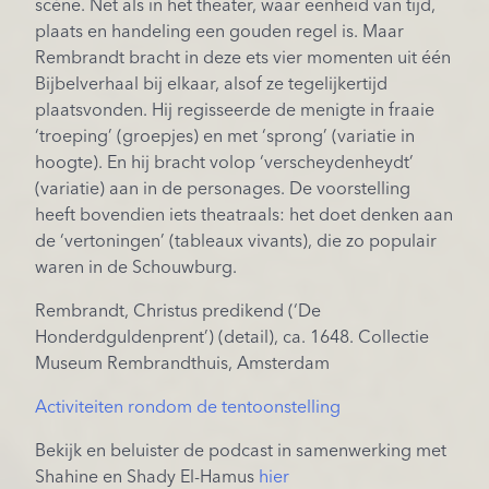
scène. Net als in het theater, waar eenheid van tijd,
plaats en handeling een gouden regel is. Maar
Rembrandt bracht in deze ets vier momenten uit één
Bijbelverhaal bij elkaar, alsof ze tegelijkertijd
plaatsvonden. Hij regisseerde de menigte in fraaie
‘troeping’ (groepjes) en met ‘sprong’ (variatie in
hoogte). En hij bracht volop ‘verscheydenheydt’
(variatie) aan in de personages. De voorstelling
heeft bovendien iets theatraals: het doet denken aan
de ‘vertoningen’ (tableaux vivants), die zo populair
waren in de Schouwburg.
Rembrandt, Christus predikend (‘De
Honderdguldenprent’) (detail), ca. 1648. Collectie
Museum Rembrandthuis, Amsterdam
Activiteiten rondom de tentoonstelling
Bekijk en beluister de podcast in samenwerking met
Shahine en Shady El-Hamus
hier