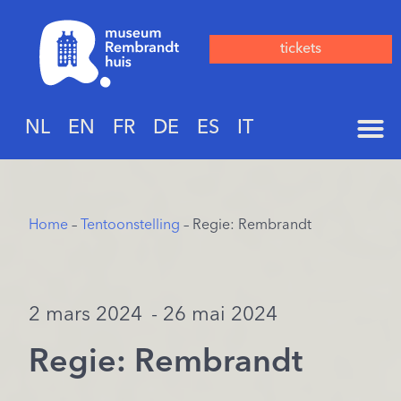
tickets
NL
EN
FR
DE
ES
IT
Home
–
Tentoonstelling
– Regie: Rembrandt
2 mars 2024
- 26 mai 2024
Regie: Rembrandt