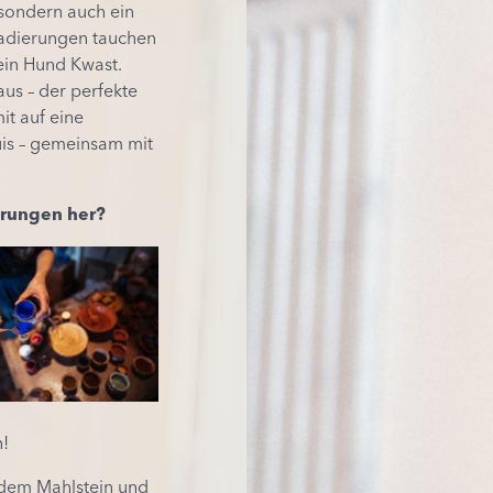
sondern
auch
ein
adierungen
tauchen
ein
Hund
Kwast.
aus
– der
perfekte
it
auf
eine
is –
gemeinsam
mit
erungen
her?
n!
 dem Mahlstein und