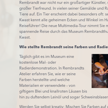
Rembrandt war nicht
nur
ein
großartiger
Künstler
,
großer
Tierfreund
. In vielen seiner
Gemälde
und
R
Tiere
auf
.
Ein
Tier
erscheint
dabei
besonders
oft
: s
Kwast
kennt
alle geheimen
Ecken
und
Winkel
im
H
Reiseführer
! Die
neue
Multimedia-Tour
nimmt
Sie
m
spannende
Reise
durch
das Museum Rembrandthu
Kwast.
Wie
stellte
Rembrandt
seine
Farben
und
Radi
Täglich gibt es im Museum eine
kostenlose Mal- oder
Radierdemonstration. In Rembrandts
Atelier erfahren Sie, wie er seine
Farben herstellte und welche
Materialien er verwendete – von
giftigem Blei und knallroten Läusen bis
hin zu duftendem Leinöl und sogar Schweinsblase
Werden Sie selbst kreativ: Mischen Sie Farben auf