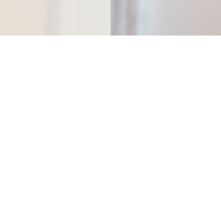
ndthuis.nl
jeden Tag ab 10 Uhr geöffnet
0
außer am Königstag und am 25. Dezember