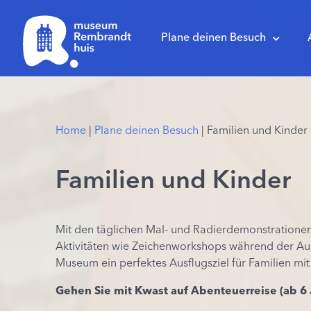
Plane deinen Besuch
Home
|
Plane deinen Besuch
|
Familien und Kinder
Familien und Kinder
Mit
den
täglichen
Mal-
und
Radierdemonstratione
Aktivitäten
wie
Zeichenworkshops
während
der
Au
Museum
ein
perfektes
Ausflugsziel
für
Familien
mit
Gehen
Sie
mit
Kwast
auf
Abenteuerreise
(
ab
6