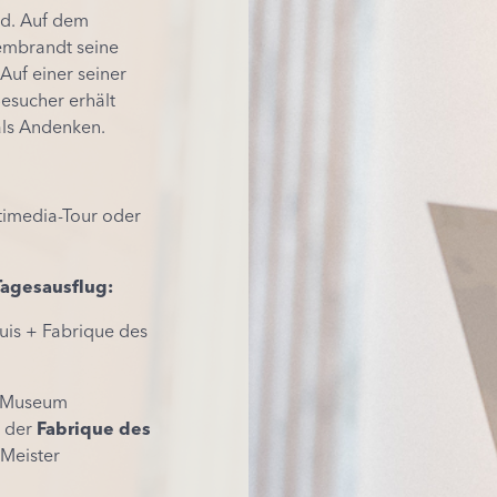
nd. Auf dem
Rembrandt seine
Auf einer seiner
esucher erhält
als Andenken.
ltimedia-Tour oder
Tagesausflug
:
s + Fabrique des
m Museum
n der
Fabrique des
 Meister