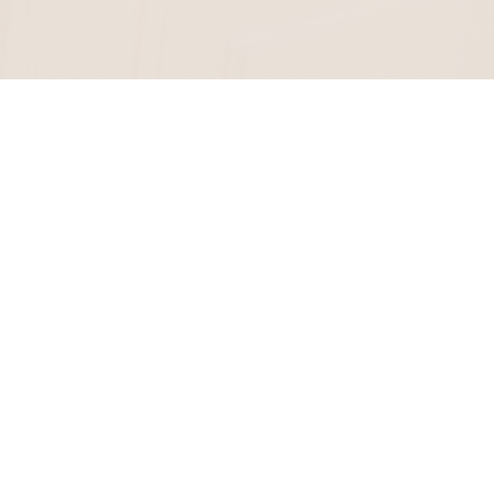
Museum Rembrandthaus
Jodenbreestraat 4
museum@rembra
Amsterdam
+31 20 520 040