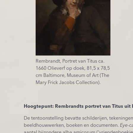
Rembrandt, Portret van Titus ca.
1660 Olieverf op doek, 81,5 x 78,5
cm Baltimore, Museum of Art (The
Mary Frick Jacobs Collection).
Hoogtepunt: Rembrandts portret van Titus uit 
De tentoonstelling bevatte schilderijen, tekeningen
beeldhouwwerken, boeken en documenten.
Eye-c
aantal bijzondere alba amicorum (‘vriendenboekjes