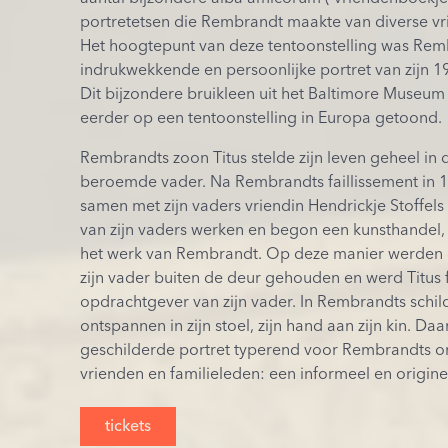
portretetsen die Rembrandt maakte van diverse vri
Het hoogtepunt van deze tentoonstelling was Rem
indrukwekkende en persoonlijke portret van zijn 19
Dit bijzondere bruikleen uit het Baltimore Museum o
eerder op een tentoonstelling in Europa getoond.
Rembrandts zoon Titus stelde zijn leven geheel in d
beroemde vader. Na Rembrandts faillissement in 
samen met zijn vaders vriendin Hendrickje Stoffel
van zijn vaders werken en begon een kunsthandel, 
het werk van Rembrandt. Op deze manier werden 
zijn vader buiten de deur gehouden en werd Titus fe
opdrachtgever van zijn vader. In Rembrandts schilde
ontspannen in zijn stoel, zijn hand aan zijn kin. Daa
geschilderde portret typerend voor Rembrandts o
vrienden en familieleden: een informeel en origin
tickets