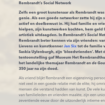
Rembrandt’s Social Network
Zelfs een groot kunstenaar als Rembrandt wa
genie. Als een goede netwerker zette hij zijn 
actief en doelbewust in. Hij had familie en vr
hielpen, zijn kunstwerken kochten, hem geld
artistiek uitdaagden. In
Rembrandt’s Social Ne
Rembrandt beter kennen via zijn vrienden: va
Lievens en kunstkenner
Jan Six
tot de familie 
Saskia Uylenburgh, zijn ‘bloedvrienden’. Met 
tentoonstelling gaf Museum Het Rembrandthui
het landelijke themajaar
Rembrandt en de Go
350 jaar na zijn dood.
Als vriend blijkt Rembrandt een eigenzinnig persoo
niet veel in een goede relatie met de elite; hij omr
mensen die verstand hadden van kunst. De vele ku
van familieleden en vrienden maakte, zijn een uni
zeventiende eeuw door de uitzonderlijk intieme en 