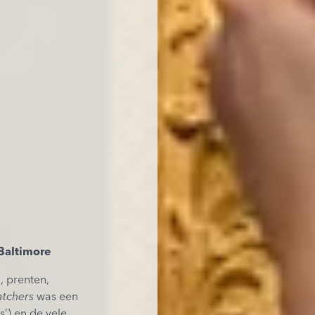
Baltimore
, prenten,
atchers
was een
’) en de vele