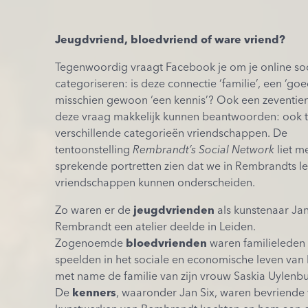
Jeugdvriend, bloedvriend of ware vriend?
Tegenwoordig vraagt Facebook je om je online soc
categoriseren: is deze connectie ‘familie’, een ‘goe
misschien gewoon ‘een kennis’? Ook een zeventi
deze vraag makkelijk kunnen beantwoorden: ook t
verschillende categorieën vriendschappen. De
tentoonstelling
Rembrandt’s Social Network
liet m
sprekende portretten zien dat we in Rembrandts le
vriendschappen kunnen onderscheiden.
Zo waren er de
jeugdvrienden
als kunstenaar Jan
Rembrandt een atelier deelde in Leiden.
Zogenoemde
bloedvrienden
waren familieleden 
speelden in het sociale en economische leven van
met name de familie van zijn vrouw Saskia Uylenb
De
kenners
, waaronder Jan Six, waren bevriende