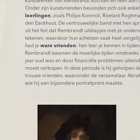
kunstwerken van Rembrandt kochten en hem aan o
Onder zijn kunstvrienden bevonden zich ook enke
leerlingen
, zoals Philips Koninck, Roelant Rogh
den Eeckhout. De vertrouwelijke band met hen sp
uit het feit dat Rembrandt uitstapjes met ze ond
tekenen, waardoor hun schetsen vaak heel vergelijkb
had je
ware vrienden
: hen leer je kennen in tijd
Rembrandt kwamen de moeilijke tijden omstreeks 
jaar oud was en door financiële problemen uiteindel
moest verkopen. In deze periode is hij geholpen 
trouwe vrienden, waaronder de verzamelaar Abra
wie hij een bijzondere portretprent maakte.