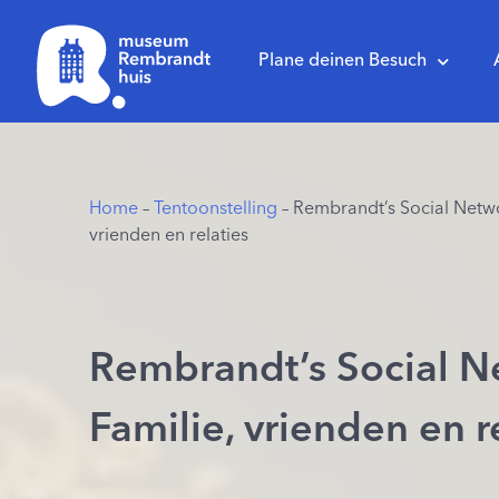
Plane deinen Besuch
Home
–
Tentoonstelling
– Rembrandt’s Social Netwo
vrienden en relaties
Rembrandt’s Social N
Familie, vrienden en r