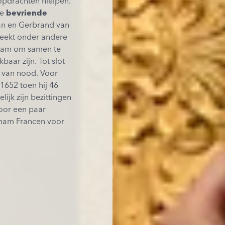
pdrachten hielpen.
le
bevriende
man en Gerbrand van
reekt onder andere
ernam om samen te
aar zijn. Tot slot
en van nood. Voor
1652 toen hij 46
ijk zijn bezittingen
door een paar
ham Francen voor