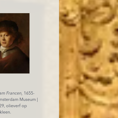
ham Francen,
1655-
 Amsterdam Museum |
629, olieverf op
kleen.