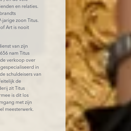
enden en relaties.
brandts
-jarige zoon Titus.
f Art is nooit
ienst van zijn
1656 nam Titus
s de verkoop over
gespecialiseerd in
de schuldeisers van
itelijk de
rij zit Titus
rmee is dit los
mgang met zijn
eel meesterwerk.