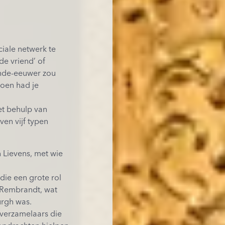
iale netwerk te
de vriend’ of
ende-eeuwer zou
oen had je
et behulp van
ven vijf typen
 Lievens, met wie
die een grote rol
 Rembrandt, wat
urgh was.
 verzamelaars die