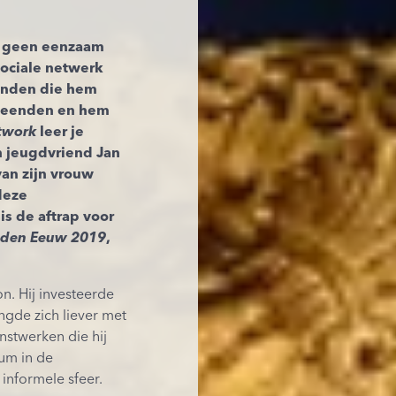
s geen eenzaam
sociale netwerk
ienden die hem
 leenden en hem
twork
leer je
n jeugdvriend Jan
van zijn vrouw
deze
s de aftrap voor
uden Eeuw 2019
,
n. Hij investeerde
ingde zich liever met
nstwerken die hij
cum in de
informele sfeer.