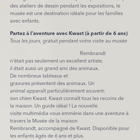
des ateliers de dessin pendant les expositions, le
musée est une destination idéale pour les familles
avec enfants.
Partez
à
l’aventure
avec Kwast (à
partir
de 6
ans
)
Tous les jours, gratuit pendant votre visite au musée
Rembrandt
n’était
pas
seulement
un excellent artiste,
il
était
aussi
un grand
ami
des
animaux
.
De
nombreux
tableaux et
gravures
présentent
des
animaux
. Un
animal
apparaît
particulièrement
souvent
:
son
chien
Kwast. Kw
ast
connaît
tous
les recoins de
la
maison
. Un guide
idéal
! La nouvelle
visite
multimédia
vous
emmène
dans
une
aventure
à
travers le
Musée
de la maison
Rembrandt
,
accompagné
de Kwast.
Disponible pour
les enfants âgés de 6 ans et plus.