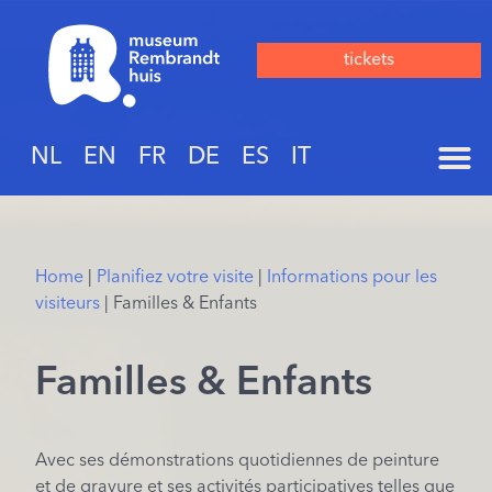
tickets
NL
EN
FR
DE
ES
IT
Home
|
Planifiez votre visite
|
Informations pour les
visiteurs
|
Familles & Enfants
Familles & Enfants
Avec ses démonstrations quotidiennes de peinture
et de gravure et ses activités participatives telles que