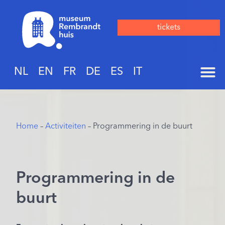
tickets
NL
EN
FR
DE
ES
IT
Home
–
Activiteiten
– Programmering in de buurt
Programmering in de
buurt