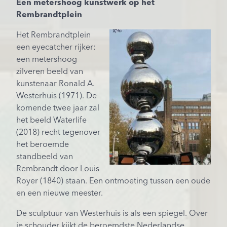
Een metershoog kunstwerk op het
Rembrandtplein
Het Rembrandtplein
een eyecatcher rijker:
een metershoog
zilveren beeld van
kunstenaar Ronald A.
Westerhuis (1971). De
komende twee jaar zal
het beeld Waterlife
(2018) recht tegenover
het beroemde
standbeeld van
Rembrandt door Louis
Royer (1840) staan. Een ontmoeting tussen een oude
en een nieuwe meester.
De sculptuur van Westerhuis is als een spiegel. Over
je schouder kijkt de beroemdste Nederlandse