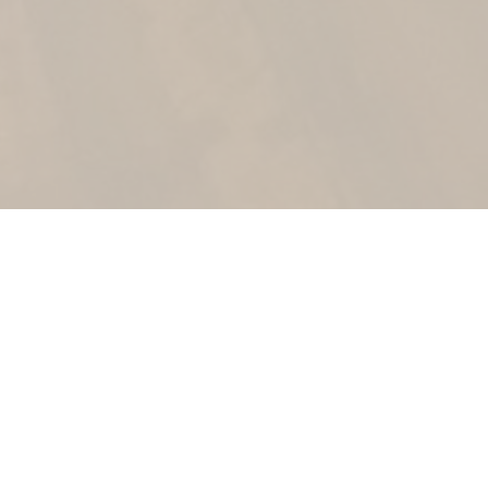
Musée de la maison Rembrandt
Jodenbreestraat 4
Amsterdam
museum@rembrandthuis.nl
+31 20 520 0400
ouvert tous les jours à partir de 10 heures
sauf la fête du Roi et le 25 décembre