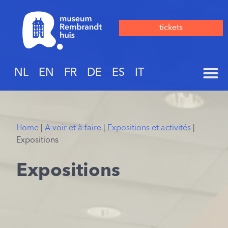
tickets
NL
EN
FR
DE
ES
IT
Home
|
A voir et à faire
|
Expositions et activités
|
Expositions
Expositions