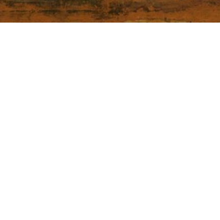
Casa Museo Rembrandt
Jodenbreestraat 4
Amsterdam
museum@rembrandthuis.nl
+31 20 520 0400
abierto todos los días a partir de las 10.00 h.
excepto el 1 de enero, el Día del Rey y el 25 de
diciembre
boletín