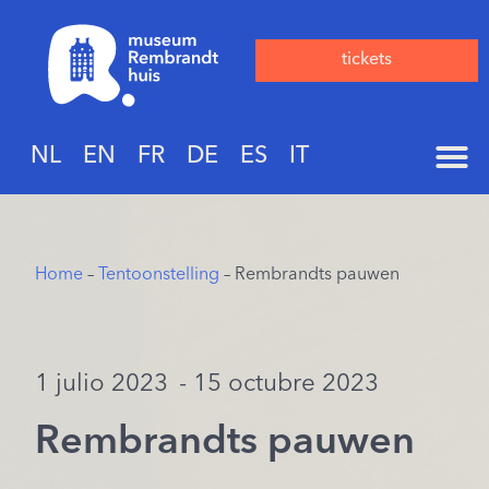
tickets
NL
EN
FR
DE
ES
IT
Home
–
Tentoonstelling
– Rembrandts pauwen
1 julio 2023
- 15 octubre 2023
Rembrandts pauwen