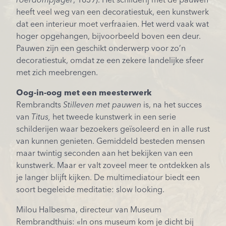
roerdompjager
, 1639). Het schilderij met de pauwen
heeft veel weg van een decoratiestuk, een kunstwerk
dat een interieur moet verfraaien. Het werd vaak wat
hoger opgehangen, bijvoorbeeld boven een deur.
Pauwen zijn een geschikt onderwerp voor zo’n
decoratiestuk, omdat ze een zekere landelijke sfeer
met zich meebrengen.
Oog-in-oog met een meesterwerk
Rembrandts
Stilleven met pauwen
is, na het succes
van
Titus,
het tweede kunstwerk in een serie
schilderijen waar bezoekers geïsoleerd en in alle rust
van kunnen genieten. Gemiddeld besteden mensen
maar twintig seconden aan het bekijken van een
kunstwerk. Maar er valt zoveel meer te ontdekken als
je langer blijft kijken. De multimediatour biedt een
soort begeleide meditatie: slow looking.
Milou Halbesma, directeur van Museum
Rembrandthuis: «In ons museum kom je dicht bij